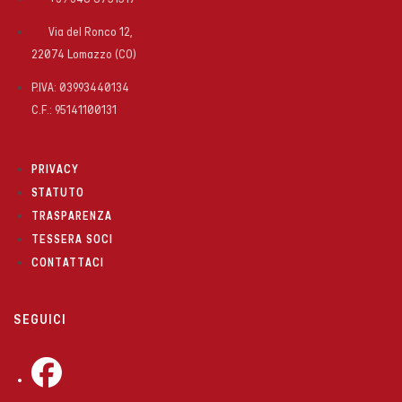
Via del Ronco 12,
22074 Lomazzo (CO)
P.IVA: 03993440134
C.F.: 95141100131
PRIVACY
STATUTO
TRASPARENZA
TESSERA SOCI
CONTATTACI
SEGUICI
Opens
in
a