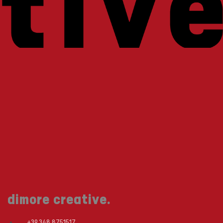
dimore creative.
+39 348 8751517