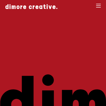
Salta
dimore creative.
al
contenuto